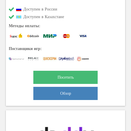
Доступен в России
Доступен в Казахстане
Методы оплаты:
Поставщики игр:
Посетить
Обзор