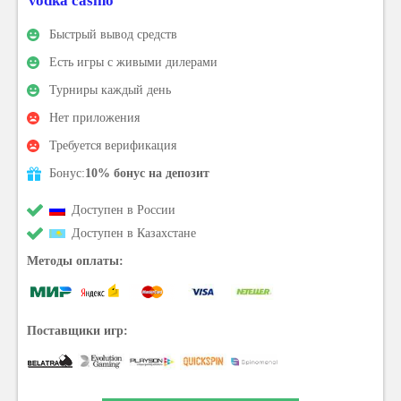
Vodka casino
Быстрый вывод средств
Есть игры с живыми дилерами
Турниры каждый день
Нет приложения
Требуется верификация
Бонус:
10% бонус на депозит
Доступен в России
Доступен в Казахстане
Методы оплаты:
Поставщики игр: