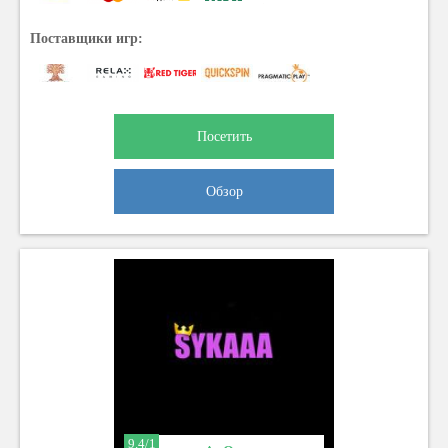
Поставщики игр:
Посетить
Обзор
9.4/1