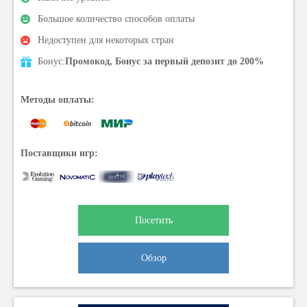
Большое количество способов оплаты
Недоступен для некоторых стран
Бонус:
Промокод, Бонус за первый депозит до 200%
Методы оплаты:
Поставщики игр:
Посетить
Обзор