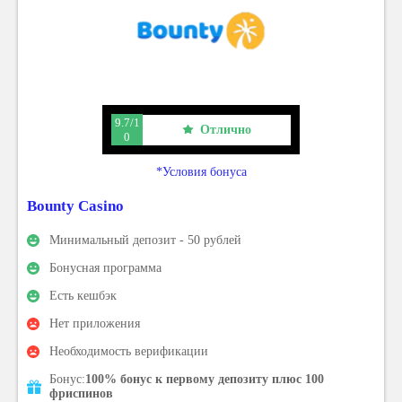
9.7/1
Отлично
0
*Условия бонуса
Bounty Casino
Минимальный депозит - 50 рублей
Бонусная программа
Есть кешбэк
Нет приложения
Необходимость верификации
Бонус:
100% бонус к первому депозиту плюс 100
фриспинов