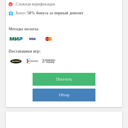
Сложная верификация
Бонус:
50% бонуса за первый депозит
Методы оплаты:
Поставщики игр:
Посетить
Обзор