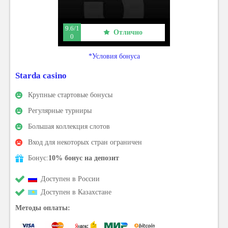
9.6/1
Отлично
0
*Условия бонуса
Starda casino
Крупные стартовые бонусы
Регулярные турниры
Большая коллекция слотов
Вход для некоторых стран ограничен
Бонус:
10% бонус на депозит
Доступен в России
Доступен в Казахстане
Методы оплаты: