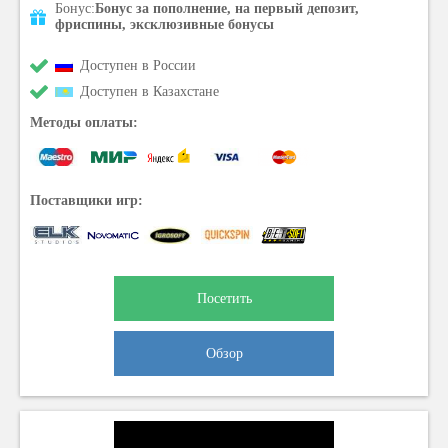
Бонус:
Бонус за пополнение, на первый депозит,
фриспины, эксклюзивные бонусы
Доступен в России
Доступен в Казахстане
Методы оплаты:
Поставщики игр:
Посетить
Обзор