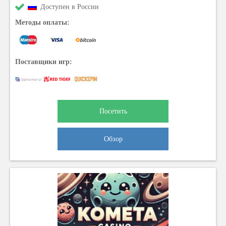
Доступен в России
Методы оплаты:
Поставщики игр:
Посетить
Обзор