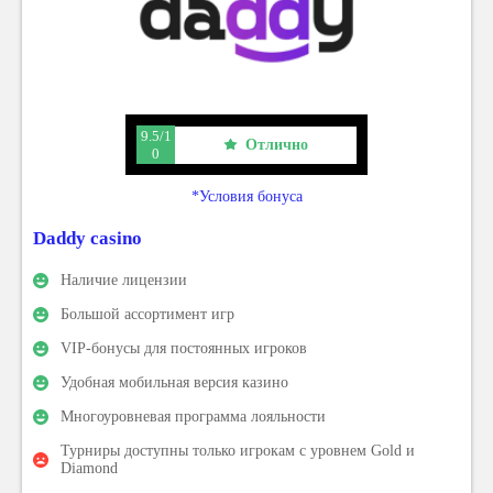
9.5/1
Отлично
0
*Условия бонуса
Daddy casino
Наличие лицензии
Большой ассортимент игр
VIP-бонусы для постоянных игроков
Удобная мобильная версия казино
Многоуровневая программа лояльности
Турниры доступны только игрокам с уровнем Gold и
Diamond