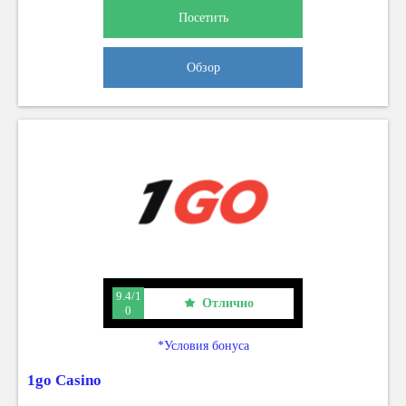
Посетить
Обзор
9.4/1
Отлично
0
*Условия бонуса
1go Casino