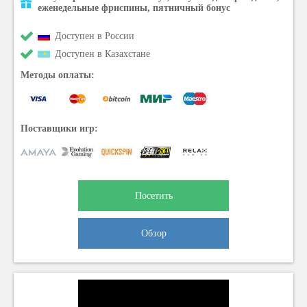
еженедельные фриспины, пятничный бонус
Доступен в России
Доступен в Казахстане
Методы оплаты:
Поставщики игр:
Посетить
Обзор