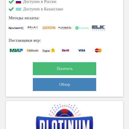
Доступен в России
Доступен в Казахстане
Методы оплаты:
Поставщики игр:
Посетить
Обзор